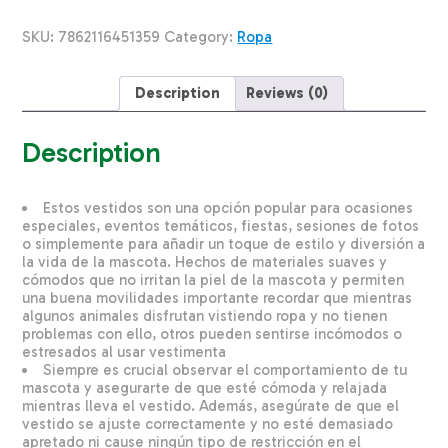
Majo
PINKYS
SKU:
7862116451359
Category:
Ropa
PET
T6
quantity
Description
Reviews (0)
Description
Estos vestidos son una opción popular para ocasiones
especiales, eventos temáticos, fiestas, sesiones de fotos
o simplemente para añadir un toque de estilo y diversión a
la vida de la mascota. Hechos de materiales suaves y
cómodos que no irritan la piel de la mascota y permiten
una buena movilidades importante recordar que mientras
algunos animales disfrutan vistiendo ropa y no tienen
problemas con ello, otros pueden sentirse incómodos o
estresados al usar vestimenta
Siempre es crucial observar el comportamiento de tu
mascota y asegurarte de que esté cómoda y relajada
mientras lleva el vestido. Además, asegúrate de que el
vestido se ajuste correctamente y no esté demasiado
apretado ni cause ningún tipo de restricción en el