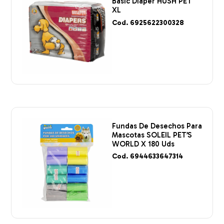
Basic Diaper HUSH PET
XL
Cod. 6925622300328
Fundas De Desechos Para
Mascotas SOLEIL PET’S
WORLD X 180 Uds
Cod. 6944633647314