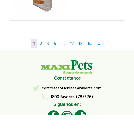
1
2
3
4
…
12
13
14
→
Contáctanos
centrodesoluciones@favorita.com
1800 favorita (787376)
Síguenos en:
Todos los derechos reservados® Corporación Favorita.