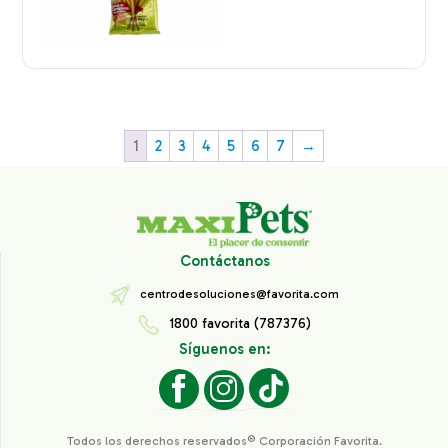
1
2
3
4
5
6
7
→
Contáctanos
centrodesoluciones@favorita.com
1800 favorita (787376)
Síguenos en:
Todos los derechos reservados® Corporación Favorita.