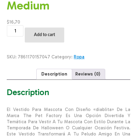
Medium
$
16,70
Vestido
Para
Add to cart
Mascota
Diseño
Diablita
THE
SKU:
7861170157047
Category:
Ropa
PET
FACTORY
Talla
Description
Reviews (0)
Medium
quantity
Description
El Vestido Para Mascota Con Diseño «diablita» De La
Marca The Pet Factory Es Una Opción Divertida Y
Temática Para Vestir A Tu Mascota Con Estilo Durante La
Temporada De Halloween O Cualquier Ocasión Festiva.
Este Vestido Transformará A Tu Peludo Amigo En Una