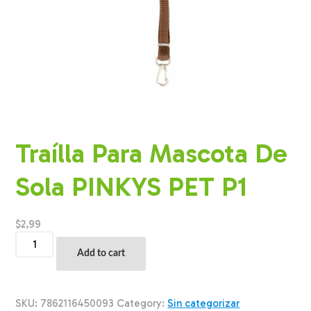
Traílla Para Mascota De
Sola PINKYS PET P1
$
2,99
Traílla
Para
Add to cart
Mascota
De
Sola
PINKYS
SKU:
7862116450093
Category:
Sin categorizar