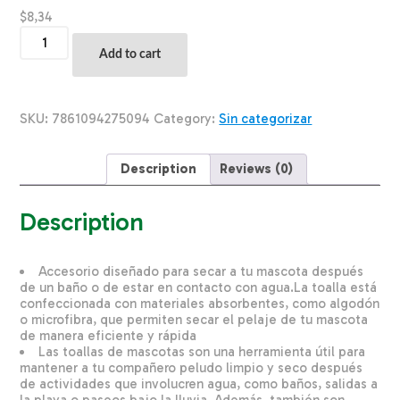
$
8,34
Toalla
De
Add to cart
Mascota
Mediana
Color
Azul
SKU:
7861094275094
Category:
Sin categorizar
Celeste
Diseño
Love
Description
Reviews (0)
TEXTILES
MAR
Y
Description
SOL
100
X
Accesorio diseñado para secar a tu mascota después
70
de un baño o de estar en contacto con agua.La toalla está
Cm
confeccionada con materiales absorbentes, como algodón
quantity
o microfibra, que permiten secar el pelaje de tu mascota
de manera eficiente y rápida
Las toallas de mascotas son una herramienta útil para
mantener a tu compañero peludo limpio y seco después
de actividades que involucren agua, como baños, salidas a
la playa o paseos bajo la lluvia. Además, también son