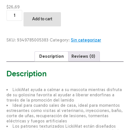
$
26,69
Tazon
De
Add to cart
Mascota
Para
Untar
Color
SKU:
9349785005383
Category:
Sin categorizar
Purpura
LICKIMAT
Mediano
Description
Reviews (0)
quantity
Description
LickiMat ayuda a calmar a su mascota mientras disfruta
de su golosina favorita al ayudar a liberar endorfinas a
través de la promoción del lamido
Ideal para cuando sales de casa, ideal para momentos
estresantes como visitas al veterinario, inyecciones, baño,
corte de uñas, recuperación de lesiones, tormentas
eléctricas y fuegos artificiales
Los patrones texturizados LickiMat están diseñados