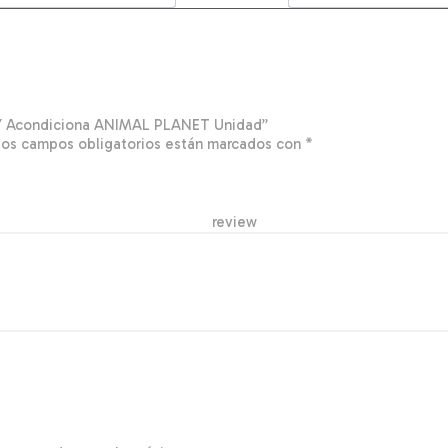
a Y Acondiciona ANIMAL PLANET Unidad”
Los campos obligatorios están marcados con
*
r re