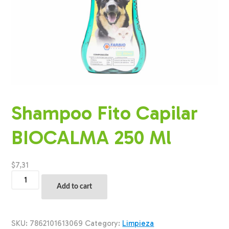
Shampoo Fito Capilar
BIOCALMA 250 Ml
$
7,31
Shampoo
Fito
Add to cart
Capilar
BIOCALMA
250
Ml
SKU:
7862101613069
Category:
Limpieza