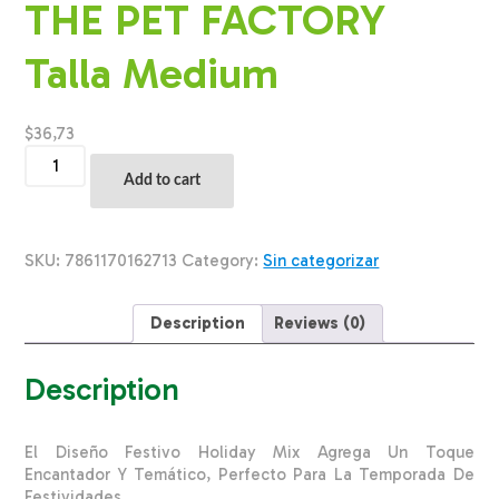
THE PET FACTORY
Talla Medium
$
36,73
Salvavidas
Para
Add to cart
Mascota
Cuadrada
Diseño
Holiday
SKU:
7861170162713
Category:
Sin categorizar
Mix
THE
PET
Description
Reviews (0)
FACTORY
Talla
Medium
Description
quantity
El Diseño Festivo Holiday Mix Agrega Un Toque
Encantador Y Temático, Perfecto Para La Temporada De
Festividades