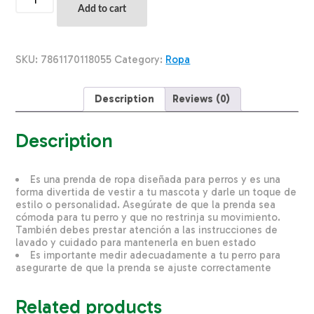
Para
Add to cart
Perros
Vestido
Sofí
THE
SKU:
7861170118055
Category:
Ropa
PET
FACTORY
Talla
Description
Reviews (0)
Pequeño
quantity
Description
Es una prenda de ropa diseñada para perros y es una
forma divertida de vestir a tu mascota y darle un toque de
estilo o personalidad. Asegúrate de que la prenda sea
cómoda para tu perro y que no restrinja su movimiento.
También debes prestar atención a las instrucciones de
lavado y cuidado para mantenerla en buen estado
Es importante medir adecuadamente a tu perro para
asegurarte de que la prenda se ajuste correctamente
Related products