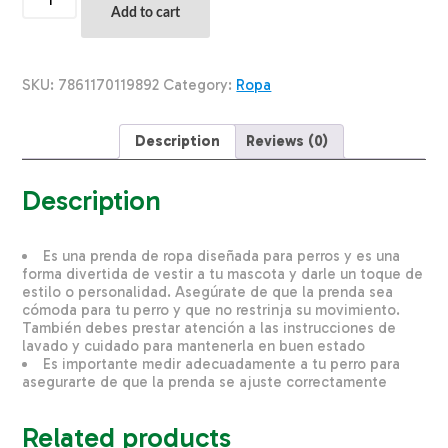
Para
Add to cart
Perros
Vestido
Fantasía
THE
SKU:
7861170119892
Category:
Ropa
PET
FACTORY
Talla
Description
Reviews (0)
Pequeño
quantity
Description
Es una prenda de ropa diseñada para perros y es una
forma divertida de vestir a tu mascota y darle un toque de
estilo o personalidad. Asegúrate de que la prenda sea
cómoda para tu perro y que no restrinja su movimiento.
También debes prestar atención a las instrucciones de
lavado y cuidado para mantenerla en buen estado
Es importante medir adecuadamente a tu perro para
asegurarte de que la prenda se ajuste correctamente
Related products