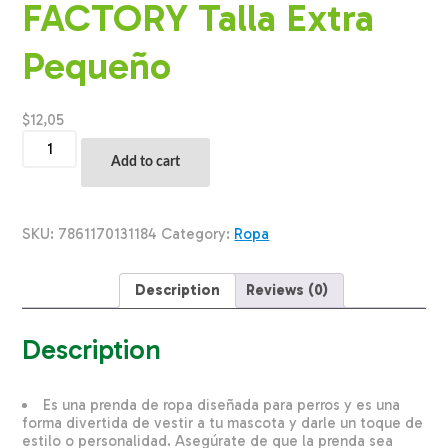
FACTORY Talla Extra
Pequeño
$
12,05
Ropa
Para
Add to cart
Perros
Vestido
Diseño
I
SKU:
7861170131184
Category:
Ropa
Love
My
Mommy
Description
Reviews (0)
THE
PET
FACTORY
Description
Talla
Extra
Pequeño
Es una prenda de ropa diseñada para perros y es una
quantity
forma divertida de vestir a tu mascota y darle un toque de
estilo o personalidad. Asegúrate de que la prenda sea