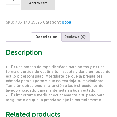
Para
Add to cart
Perros
Vestido
Bolitas
THE
SKU:
7861170125626
Category:
Ropa
PET
FACTORY
Talla
Description
Reviews (0)
Pequeño
quantity
Description
Es una prenda de ropa diseñada para perros y es una
forma divertida de vestir a tu mascota y darle un toque de
estilo o personalidad. Asegúrate de que la prenda sea
cómoda para tu perro y que no restrinja su movimiento.
También debes prestar atención a las instrucciones de
lavado y cuidado para mantenerla en buen estado
Es importante medir adecuadamente a tu perro para
asegurarte de que la prenda se ajuste correctamente
Related products