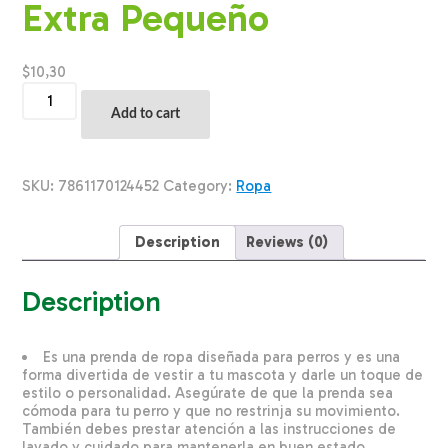
Extra Pequeño
$
10,30
Ropa
Para
Add to cart
Perros
Poncho
De
Agua
SKU:
7861170124452
Category:
Ropa
THE
PET
FACTORY
Description
Reviews (0)
Talla
Extra
Pequeño
Description
quantity
Es una prenda de ropa diseñada para perros y es una
forma divertida de vestir a tu mascota y darle un toque de
estilo o personalidad. Asegúrate de que la prenda sea
cómoda para tu perro y que no restrinja su movimiento.
También debes prestar atención a las instrucciones de
lavado y cuidado para mantenerla en buen estado