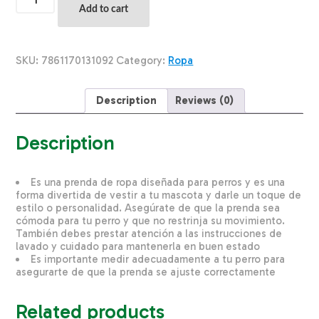
Para
Add to cart
Perros
Diseño
I
Love
SKU:
7861170131092
Category:
Ropa
Mama
Hoodie
THE
Description
Reviews (0)
PET
FACTORY
Talla
Description
Grande
quantity
Es una prenda de ropa diseñada para perros y es una
forma divertida de vestir a tu mascota y darle un toque de
estilo o personalidad. Asegúrate de que la prenda sea
cómoda para tu perro y que no restrinja su movimiento.
También debes prestar atención a las instrucciones de
lavado y cuidado para mantenerla en buen estado
Es importante medir adecuadamente a tu perro para
asegurarte de que la prenda se ajuste correctamente
Related products