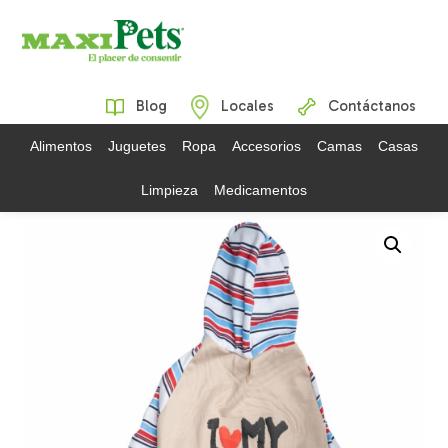
Blog
Locales
Contáctanos
Alimentos
Juguetes
Ropa
Accesorios
Camas
Casas
Limpieza
Medicamentos