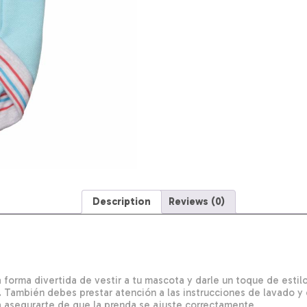
FACTORY
Talla
Extra
Pequeño
quantity
Description
Reviews (0)
 forma divertida de vestir a tu mascota y darle un toque de esti
. También debes prestar atención a las instrucciones de lavado 
 asegurarte de que la prenda se ajuste correctamente