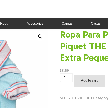
Ropa
Accesorios
Camas
Casas
Ropa Para P
Piquet THE
Extra Pequ
$
8,69
Ropa
Para
Add to cart
Perros
Chaleco
Polo
Piquet
SKU:
7861170100111
Categor
THE
PET