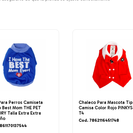
Para Perros Camiseta
Chaleco Para Mascota Ti
o Best Mom THE PET
Camisa Color Rojo PINKYS
Y Talla Extra Extra
T4
eño
Cod. 7862116451748
7861170137544