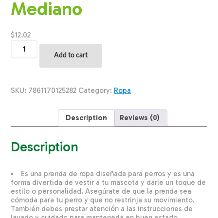
Mediano
$
12,02
Ropa
Para
Add to cart
Perros
Capa
Alaska
THE
SKU:
7861170125282
Category:
Ropa
PET
FACTORY
Talla
Description
Reviews (0)
Mediano
quantity
Description
Es una prenda de ropa diseñada para perros y es una
forma divertida de vestir a tu mascota y darle un toque de
estilo o personalidad. Asegúrate de que la prenda sea
cómoda para tu perro y que no restrinja su movimiento.
También debes prestar atención a las instrucciones de
lavado y cuidado para mantenerla en buen estado