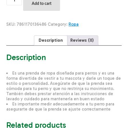
Para
Add to cart
Perros
Camiseta
Twinkle
THE
SKU:
7861170136486
Category:
Ropa
PET
FACTORY
Talla
Description
Reviews (0)
Pequeño
quantity
Description
Es una prenda de ropa diseñada para perros y es una
forma divertida de vestir a tu mascota y darle un toque de
estilo o personalidad. Asegúrate de que la prenda sea
cómoda para tu perro y que no restrinja su movimiento.
También debes prestar atención a las instrucciones de
lavado y cuidado para mantenerla en buen estado
Es importante medir adecuadamente a tu perro para
asegurarte de que la prenda se ajuste correctamente
Related products