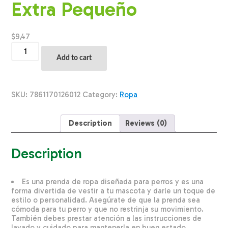
Extra Pequeño
$
9,47
Ropa
Para
Add to cart
Perros
Camiseta
Rayita
THE
SKU:
7861170126012
Category:
Ropa
PET
FACTORY
Talla
Description
Reviews (0)
Extra
Pequeño
quantity
Description
Es una prenda de ropa diseñada para perros y es una
forma divertida de vestir a tu mascota y darle un toque de
estilo o personalidad. Asegúrate de que la prenda sea
cómoda para tu perro y que no restrinja su movimiento.
También debes prestar atención a las instrucciones de
lavado y cuidado para mantenerla en buen estado