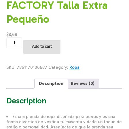
FACTORY Talla Extra
Pequeño
$
8,69
Ropa
Para
Add to cart
Perros
Camiseta
Mi
1Era.Camiseta
SKU:
7861170106687
Category:
Ropa
THE
PET
FACTORY
Description
Reviews (0)
Talla
Extra
Pequeño
Description
quantity
Es una prenda de ropa diseñada para perros y es una
forma divertida de vestir a tu mascota y darle un toque de
estilo o personalidad. Asegúrate de que la prenda sea