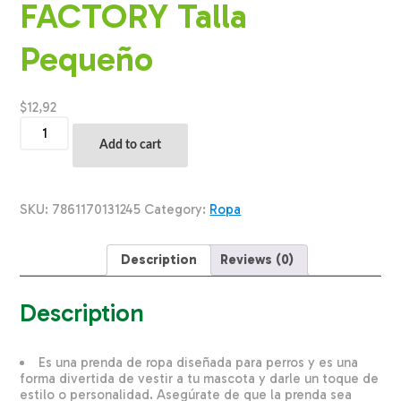
FACTORY Talla
Pequeño
$
12,92
Ropa
Para
Add to cart
Perros
Bvd
Diseño
I
SKU:
7861170131245
Category:
Ropa
Love
My
Daddy
Description
Reviews (0)
THE
PET
FACTORY
Description
Talla
Pequeño
quantity
Es una prenda de ropa diseñada para perros y es una
forma divertida de vestir a tu mascota y darle un toque de
estilo o personalidad. Asegúrate de que la prenda sea