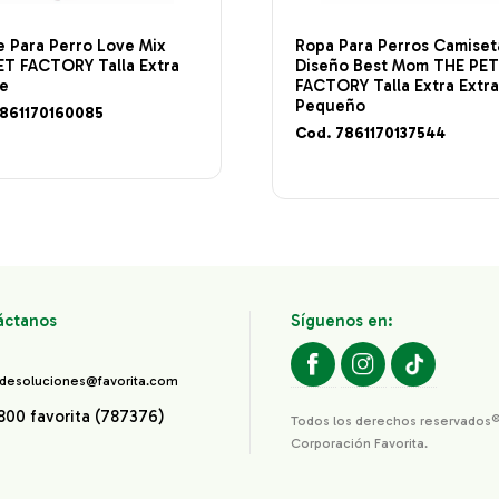
 Para Perro Love Mix
Ropa Para Perros Camiset
ET FACTORY Talla Extra
Diseño Best Mom THE PE
e
FACTORY Talla Extra Extr
Pequeño
7861170160085
Cod. 7861170137544
áctanos
Síguenos en:
desoluciones@favorita.com
800 favorita (787376)
Todos los derechos reservados
Corporación Favorita.