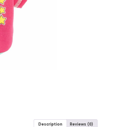
Ser
Princesa
THE
PET
FACTORY
Talla
Extra
Pequeño
quantity
Description
Reviews (0)