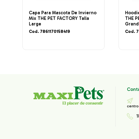
Capa Para Mascota De Invierno
Hoodie
Mix THE PET FACTORY Talla
THE P
Large
Grand
Cod. 7861170158419
Cod. 
Cont
centro
1