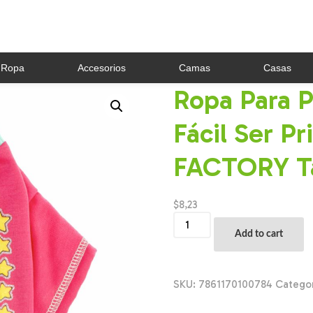
Ropa
Accesorios
Camas
Casas
Ropa Para P
Fácil Ser P
FACTORY Ta
$
8,23
Ropa
Para
Add to cart
Perros
Buzo
No
Es
SKU:
7861170100784
Catego
Tan
Fácil