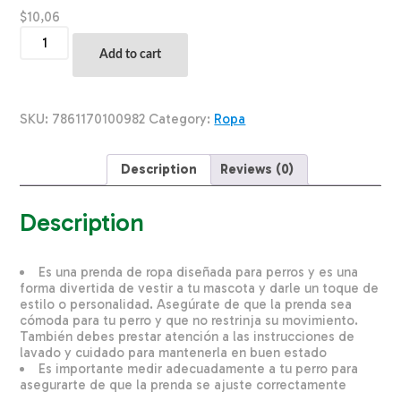
$
10,06
Ropa
Para
Add to cart
Perros
Buzo
Nadie
Es
SKU:
7861170100982
Category:
Ropa
Perfecto
Excepto
Yo
Description
Reviews (0)
THE
PET
FACTORY
Description
Talla
Mediano
quantity
Es una prenda de ropa diseñada para perros y es una
forma divertida de vestir a tu mascota y darle un toque de
estilo o personalidad. Asegúrate de que la prenda sea
cómoda para tu perro y que no restrinja su movimiento.
También debes prestar atención a las instrucciones de
lavado y cuidado para mantenerla en buen estado
Es importante medir adecuadamente a tu perro para
asegurarte de que la prenda se ajuste correctamente