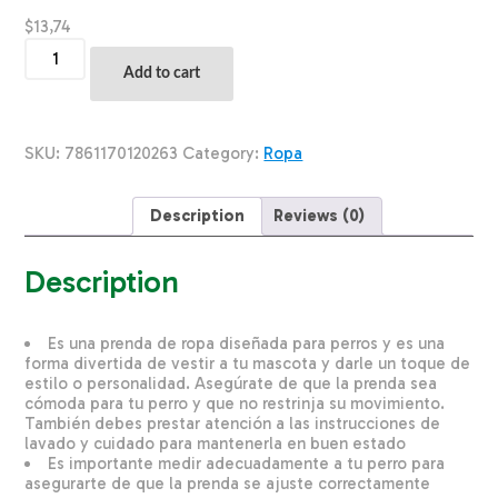
$
13,74
Ropa
Para
Add to cart
Perros
Buzo
Marinero
THE
SKU:
7861170120263
Category:
Ropa
PET
FACTORY
Talla
Description
Reviews (0)
Grande
quantity
Description
Es una prenda de ropa diseñada para perros y es una
forma divertida de vestir a tu mascota y darle un toque de
estilo o personalidad. Asegúrate de que la prenda sea
cómoda para tu perro y que no restrinja su movimiento.
También debes prestar atención a las instrucciones de
lavado y cuidado para mantenerla en buen estado
Es importante medir adecuadamente a tu perro para
asegurarte de que la prenda se ajuste correctamente