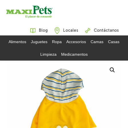
Blog
Locales
Contáctanos
Alimentos
Juguetes
Ropa
Accesorios
Camas
Casas
Limpieza
Medicamentos