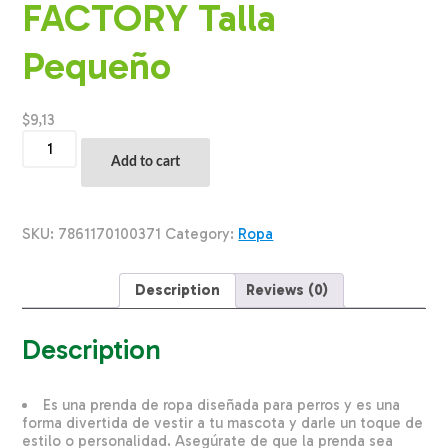
FACTORY Talla
Pequeño
$
9,13
Ropa
Para
Add to cart
Perros
Buzo
Lo
Que
SKU:
7861170100371
Category:
Ropa
Paso
En
El
Description
Reviews (0)
Parque
THE
PET
Description
FACTORY
Talla
Pequeño
Es una prenda de ropa diseñada para perros y es una
quantity
forma divertida de vestir a tu mascota y darle un toque de
estilo o personalidad. Asegúrate de que la prenda sea