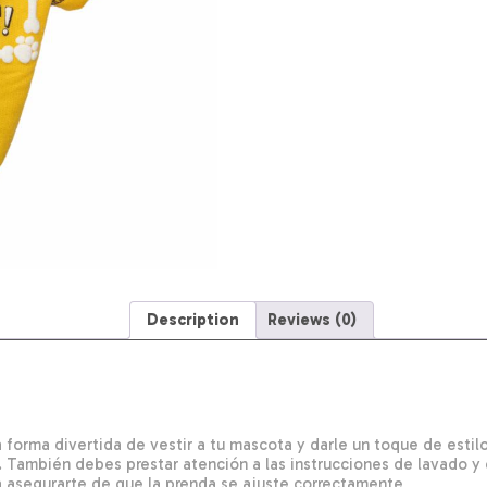
El
Parque
THE
PET
FACTORY
Talla
Extra
Pequeño
quantity
Description
Reviews (0)
 forma divertida de vestir a tu mascota y darle un toque de esti
. También debes prestar atención a las instrucciones de lavado 
 asegurarte de que la prenda se ajuste correctamente