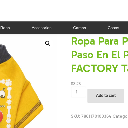
Ropa
Accesorios
Camas
Casas
Ropa Para P
Paso En El
FACTORY Ta
$
8,23
Ropa
Para
Add to cart
Perros
Buzo
Lo
Que
SKU:
7861170100364
Catego
Paso
En