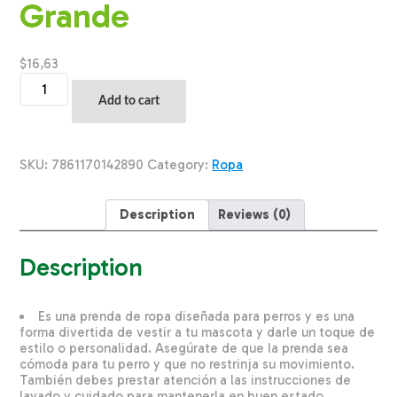
Grande
$
16,63
Ropa
Para
Add to cart
Perros
Buzo
Diseño
Dog
SKU:
7861170142890
Category:
Ropa
Dream
THE
PET
Description
Reviews (0)
FACTORY
Talla
Grande
Description
quantity
Es una prenda de ropa diseñada para perros y es una
forma divertida de vestir a tu mascota y darle un toque de
estilo o personalidad. Asegúrate de que la prenda sea
cómoda para tu perro y que no restrinja su movimiento.
También debes prestar atención a las instrucciones de
lavado y cuidado para mantenerla en buen estado