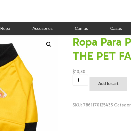
Ropa
Accesorios
Camas
Casas
Ropa Para P
THE PET FA
$
10,30
Ropa
Para
Add to cart
Perros
Buzo
Deportes
THE
SKU:
7861170125435
Categor
PET
FACTORY
Talla
Pequeño
quantity