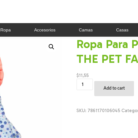
Ropa
Accesorios
Camas
Casas
Ropa Para P
THE PET FA
$
11,55
Ropa
Para
Add to cart
Perros
Buzo
Caperucita
THE
SKU:
7861170106045
Catego
PET
FACTORY
Talla
Mediano
quantity