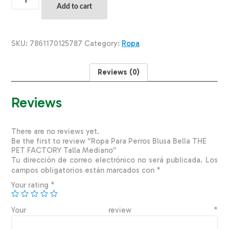
Para
Add to cart
Perros
Blusa
Bella
THE
SKU:
7861170125787
Category:
Ropa
PET
FACTORY
Talla
Reviews (0)
Mediano
quantity
Reviews
There are no reviews yet.
Be the first to review “Ropa Para Perros Blusa Bella THE
PET FACTORY Talla Mediano”
Tu dirección de correo electrónico no será publicada.
Los
campos obligatorios están marcados con
*
Your rating
*
Your review
*