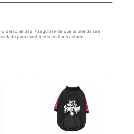
lo o personalidad. Asegúrate de que la prenda sea
y cuidado para mantenerla en buen estado