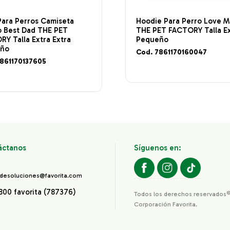
Para Perros Camiseta
Hoodie Para Perro Love M
o Best Dad THE PET
THE PET FACTORY Talla E
Y Talla Extra Extra
Pequeño
eño
Cod. 7861170160047
7861170137605
áctanos
Síguenos en:
desoluciones@favorita.com
800 favorita (787376)
Todos los derechos reservados
Corporación Favorita.