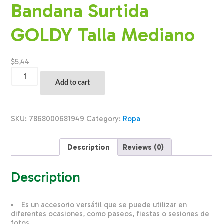
Bandana Surtida
GOLDY Talla Mediano
$
5,44
Ropa
Para
Add to cart
Mascota
Bandana
Surtida
GOLDY
SKU:
7868000681949
Category:
Ropa
Talla
Mediano
quantity
Description
Reviews (0)
Description
Es un accesorio versátil que se puede utilizar en
diferentes ocasiones, como paseos, fiestas o sesiones de
fotos