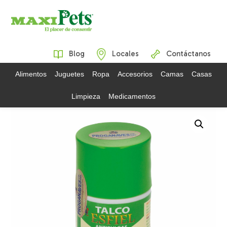
Blog
Locales
Contáctanos
Alimentos
Juguetes
Ropa
Accesorios
Camas
Casas
Limpieza
Medicamentos