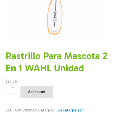
Rastrillo Para Mascota 2
En 1 WAHL Unidad
$
25,66
Rastrillo
Para
Add to cart
Mascota
2
En
1
SKU:
43917858555
Category:
Sin categorizar