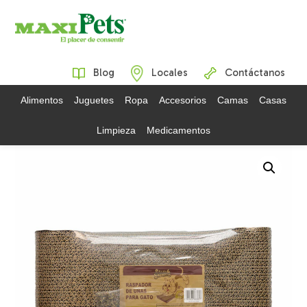
Blog
Locales
Contáctanos
Alimentos
Juguetes
Ropa
Accesorios
Camas
Casas
Limpieza
Medicamentos