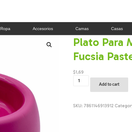
Ropa
Accesorios
Camas
Casas
Plato Para
Fucsia Pas
$
1,69
Plato
Para
Add to cart
Mascota
Doggy
Color
Fucsia
SKU:
7861146913912
Categor
Pastel
PLAPASA
Unidad
quantity