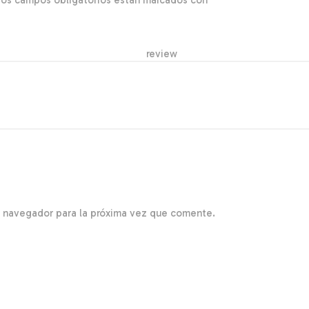
Los campos obligatorios están marcados con
*
r re
e navegador para la próxima vez que comente.