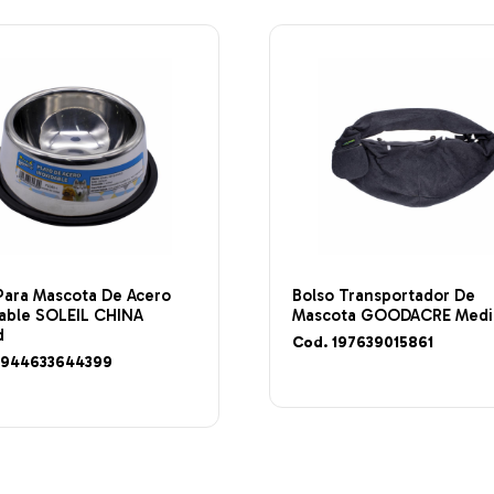
Para Mascota De Acero
Bolso Transportador De
dable SOLEIL CHINA
Mascota GOODACRE Medi
d
Cod. 197639015861
6944633644399