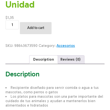
Unidad
$
1,35
Plato
Para
Add to cart
Mascota
De
Alimento
Y
SKU:
98643673590
Category:
Accesorios
Agua
SOLEIL
PET'S
Description
Reviews (0)
WORLD
Unidad
quantity
Description
Recipiente diseñado para servir comida o agua a tus
mascotas, como perros o gatos
Los platos para mascotas son una parte importante del
cuidado de tus animales y ayudan a mantenerlos bien
alimentados e hidratados