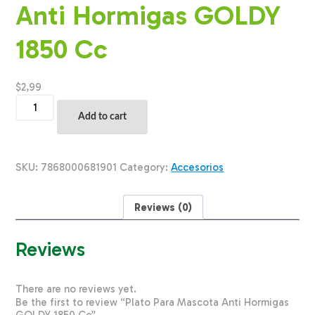
Anti Hormigas GOLDY
1850 Cc
$
2,99
Plato
Para
Add to cart
Mascota
Anti
Hormigas
GOLDY
SKU:
7868000681901
Category:
Accesorios
1850
Cc
quantity
Reviews (0)
Reviews
There are no reviews yet.
Be the first to review “Plato Para Mascota Anti Hormigas
GOLDY 1850 Cc”