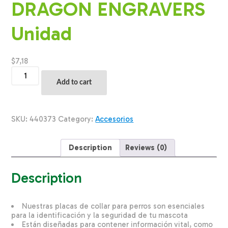
DRAGON ENGRAVERS
Unidad
$
7,18
Placa
Para
Add to cart
Collar
Metalica
Con
Forma
SKU:
440373
Category:
Accesorios
De
Hueso
Color
Description
Reviews (0)
Rose
Gold
DRAGON
Description
ENGRAVERS
Unidad
quantity
Nuestras placas de collar para perros son esenciales
para la identificación y la seguridad de tu mascota
Están diseñadas para contener información vital, como