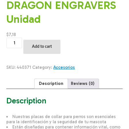
DRAGON ENGRAVERS
Unidad
$
7,18
Placa
Para
Add to cart
Collar
Metalica
Con
Forma
SKU:
440371
Category:
Accesorios
De
Hueso
Color
Description
Reviews (0)
Morado
DRAGON
ENGRAVERS
Description
Unidad
quantity
Nuestras placas de collar para perros son esenciales
para la identificación y la seguridad de tu mascota
Están diseñadas para contener información vital, como