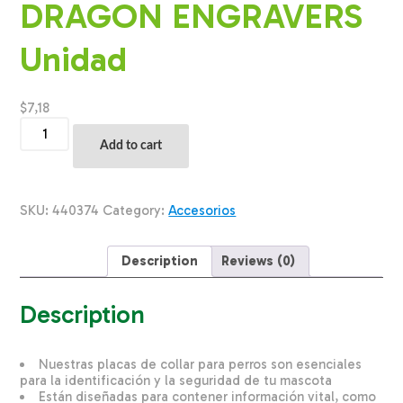
DRAGON ENGRAVERS
Unidad
$
7,18
Placa
Para
Add to cart
Collar
Metalica
Con
Forma
SKU:
440374
Category:
Accesorios
De
Hueso
Color
Description
Reviews (0)
Azul
DRAGON
ENGRAVERS
Description
Unidad
quantity
Nuestras placas de collar para perros son esenciales
para la identificación y la seguridad de tu mascota
Están diseñadas para contener información vital, como