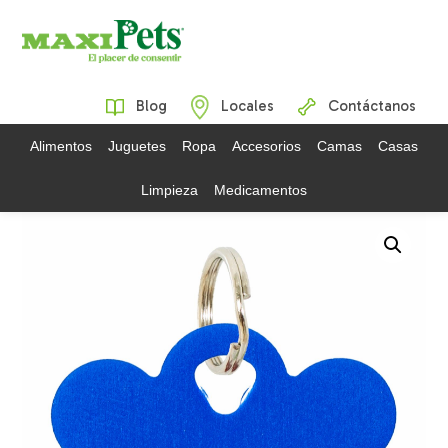
Blog
Locales
Contáctanos
Alimentos
Juguetes
Ropa
Accesorios
Camas
Casas
Limpieza
Medicamentos