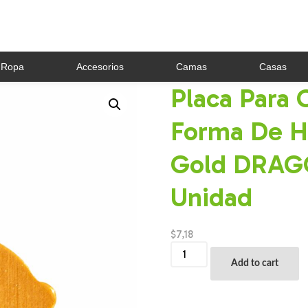
Ropa
Accesorios
Camas
Casas
Placa Para 
Forma De H
Gold DRA
Unidad
$
7,18
Placa
Para
Add to cart
Collar
Metalica
Con