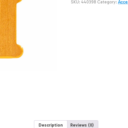
Forma
SKU:
440398
Category:
Acce
De
Hidrante
Color
Rose
Gold
DRAGON
ENGRAVERS
Unidad
quantity
Description
Reviews (0)