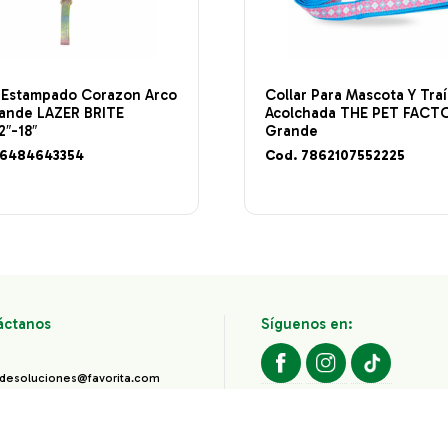
r Estampado Corazon Arco
Collar Para Mascota Y Traí
rande LAZER BRITE
Acolchada THE PET FACT
2″-18″
Grande
76484643354
Cod. 7862107552225
áctanos
Síguenos en:
desoluciones@favorita.com
800 favorita (787376)
Todos los derechos reservados
Corporación Favorita.