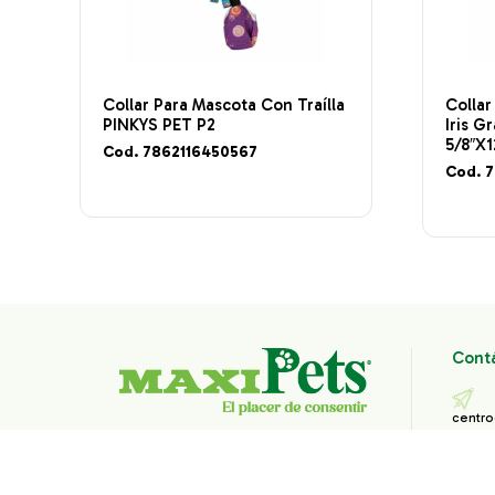
Collar Para Mascota Con Traílla
Colla
PINKYS PET P2
Iris G
5/8″X1
Cod. 7862116450567
Cod. 
Cont
centro
1