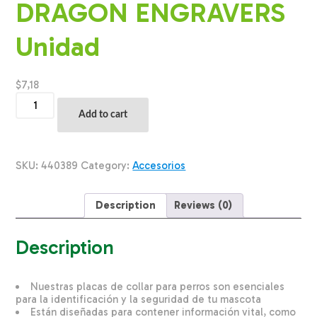
DRAGON ENGRAVERS
Unidad
$
7,18
Placa
Para
Add to cart
Collar
Metalica
Con
Forma
SKU:
440389
Category:
Accesorios
De
Hidrante
Color
Description
Reviews (0)
Azul
DRAGON
ENGRAVERS
Description
Unidad
quantity
Nuestras placas de collar para perros son esenciales
para la identificación y la seguridad de tu mascota
Están diseñadas para contener información vital, como