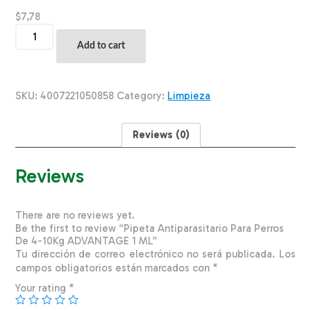
$
7,78
Pipeta
Antiparasitario
Add to cart
Para
Perros
De
4-
SKU:
4007221050858
Category:
Limpieza
10Kg
ADVANTAGE
1
Reviews (0)
ML
quantity
Reviews
There are no reviews yet.
Be the first to review “Pipeta Antiparasitario Para Perros
De 4-10Kg ADVANTAGE 1 ML”
Tu dirección de correo electrónico no será publicada.
Los
campos obligatorios están marcados con
*
Your rating
*