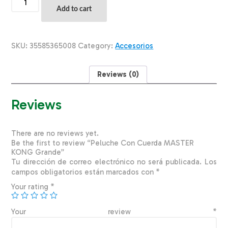
Con
Add to cart
Cuerda
MASTER
KONG
Grande
SKU:
35585365008
Category:
Accesorios
quantity
Reviews (0)
Reviews
There are no reviews yet.
Be the first to review “Peluche Con Cuerda MASTER
KONG Grande”
Tu dirección de correo electrónico no será publicada.
Los
campos obligatorios están marcados con
*
Your rating
*
Your review
*