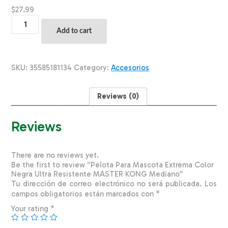
$
27,99
Pelota
Para
Add to cart
Mascota
Extrema
Color
Negra
SKU:
35585181134
Category:
Accesorios
Ultra
Resistente
MASTER
Reviews (0)
KONG
Mediano
quantity
Reviews
There are no reviews yet.
Be the first to review “Pelota Para Mascota Extrema Color
Negra Ultra Resistente MASTER KONG Mediano”
Tu dirección de correo electrónico no será publicada.
Los
campos obligatorios están marcados con
*
Your rating
*