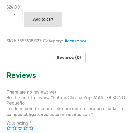
$
24,99
Pelota
Clasica
Add to cart
Roja
MASTER
KONG
Pequeño
SKU:
35585181127
Category:
Accesorios
quantity
Reviews (0)
Reviews
There are no reviews yet.
Be the first to review “Pelota Clasica Roja MASTER KONG
Pequeño”
Tu dirección de correo electrónico no será publicada.
Los
campos obligatorios están marcados con
*
Your rating
*