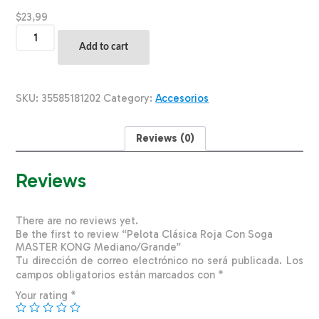
$
23,99
Pelota
Clásica
Add to cart
Roja
Con
Soga
MASTER
SKU:
35585181202
Category:
Accesorios
KONG
Mediano/Grande
quantity
Reviews (0)
Reviews
There are no reviews yet.
Be the first to review “Pelota Clásica Roja Con Soga
MASTER KONG Mediano/Grande”
Tu dirección de correo electrónico no será publicada.
Los
campos obligatorios están marcados con
*
Your rating
*