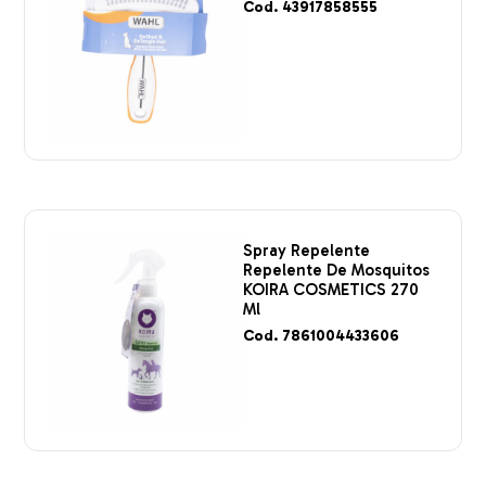
Cod. 43917858555
Spray Repelente
Repelente De Mosquitos
KOIRA COSMETICS 270
Ml
Cod. 7861004433606