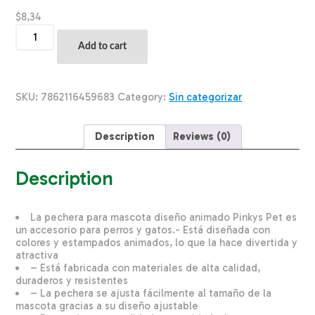
$
8,34
Pechera
Para
Add to cart
Mascota
Diseño
Animado
PINKYS
SKU:
7862116459683
Category:
Sin categorizar
PET
Talla
4
Description
Reviews (0)
quantity
Description
La pechera para mascota diseño animado Pinkys Pet es
un accesorio para perros y gatos.- Está diseñada con
colores y estampados animados, lo que la hace divertida y
atractiva
– Está fabricada con materiales de alta calidad,
duraderos y resistentes
– La pechera se ajusta fácilmente al tamaño de la
mascota gracias a su diseño ajustable